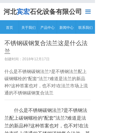
首页
河北
宾宏
石化设备有限公司
끀
关于我们
首页
关于我们
产品中心
新闻中心
联系我们
产品中心
不锈钢碳钢复合法兰这是什么法
生产设备
兰
资质荣誉
创建时间：
2018年12月17日
什么是不锈钢碳钢法兰?是不锈钢法兰配上
销售网络
碳钢螺栓的“配套”法兰?难道是法兰的新品
种?这种答案也对，也不对!在法兰市场上流
新闻中心
通的不锈钢碳钢复合法兰
联系我们
什么是不锈钢碳钢法兰?是不锈钢法
兰配上碳钢螺栓的“配套”法兰?难道是法
兰的新品种?这种答案也对，也不对!在法